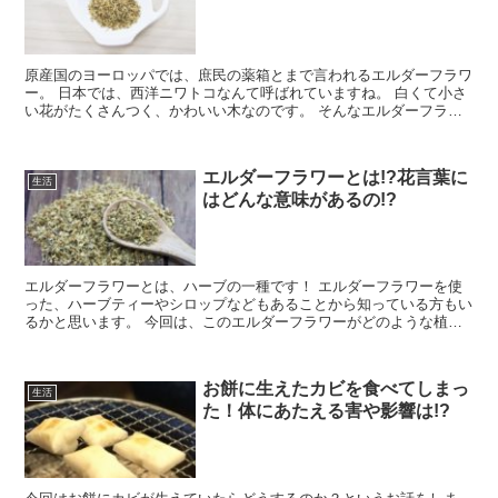
原産国のヨーロッパでは、庶民の薬箱とまで言われるエルダーフラワ
ー。 日本では、西洋ニワトコなんて呼ばれていますね。 白くて小さ
い花がたくさんつく、かわいい木なのです。 そんなエルダーフラワ
ーは、ベランダでも育てることができるのでしょうか？ 苗の育て方
なども見ていきましょう。
エルダーフラワーとは!?花言葉に
生活
はどんな意味があるの!?
エルダーフラワーとは、ハーブの一種です！ エルダーフラワーを使
った、ハーブティーやシロップなどもあることから知っている方もい
るかと思います。 今回は、このエルダーフラワーがどのような植物
で、どのような花を咲かせるのか!? また、エルダーフラワーの花言
葉には、気になる言葉があるのですが、どのような意味があるのか!?
まとめて見ていきましょう！
お餅に生えたカビを食べてしまっ
生活
た！体にあたえる害や影響は!?