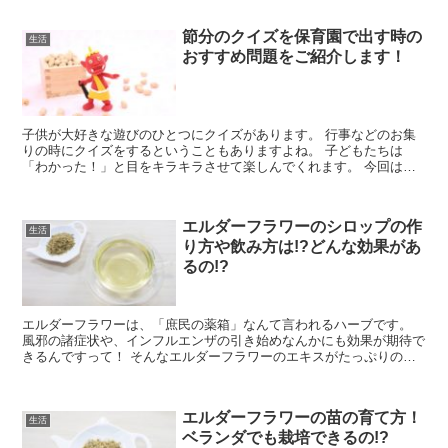
節分のクイズを保育園で出す時の
生活
おすすめ問題をご紹介します！
子供が大好きな遊びのひとつにクイズがあります。 行事などのお集
りの時にクイズをするということもありますよね。 子どもたちは
「わかった！」と目をキラキラさせて楽しんでくれます。 今回は節
分のクイズに焦点を当てましょう。 保育園での、豆まき会などの行
事で行うことができますよね。 豆まき会がないという保育園でも、
節分の日の朝のお集りの時などに子供と楽しむことができます。 節
エルダーフラワーのシロップの作
分の由来にちなんだ、少し賢くなれるおすすめクイズをご紹介しま
生活
り方や飲み方は!?どんな効果があ
す！
るの!?
エルダーフラワーは、「庶民の薬箱」なんて言われるハーブです。
風邪の諸症状や、インフルエンザの引き始めなんかにも効果が期待で
きるんですって！ そんなエルダーフラワーのエキスがたっぷりのシ
ロップは、自分で作ることができるんです。 どうやって作るのか、
見ていきましょう。 同時に、おいしい飲み方やうれしい効果もチェ
ックします☆
エルダーフラワーの苗の育て方！
生活
ベランダでも栽培できるの!?