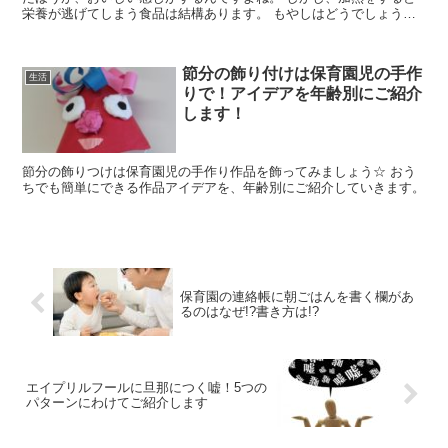
栄養が逃げてしまう食品は結構あります。 もやしはどうでしょう
か？ もやしを加熱をすることで、栄養成分は逃げてしまうのでしょ
うか？ また、もやしの栄養成分をなるべく逃さないで美味しく頂け
る上手な調理方法についても紹介していきます。
節分の飾り付けは保育園児の手作
生活
りで！アイデアを年齢別にご紹介
します！
節分の飾りつけは保育園児の手作り作品を飾ってみましょう☆ おう
ちでも簡単にできる作品アイデアを、年齢別にご紹介していきます。
保育園の連絡帳に朝ごはんを書く欄があ
るのはなぜ!?書き方は!?
エイプリルフールに旦那につく嘘！5つの
パターンにわけてご紹介します