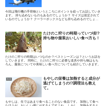
今回は飛行機の手荷物というところにポイントを絞ってお話していき
ます。 持ち込めないものもあるのでしょうか？ サイズは規定されて
いるのでしょうか？ クーラーボックスなども持ち込めるのでしょう
か？ ペットは？などなど。 手荷物に関することをまとめていきま
す。 帰省前や旅行前にぜひチェックしてみてくださいね☆
たけのこ狩りの時期っていつ頃!?
生活
持ち物や服装おいしい食べ方も！
たけのこ狩りの時期はいつなのか？ベストシーズンは？というお話を
していきます。 同時に、たけのこ狩りに必要な道具や持ち物はもち
ろん、服装についてや美味しい食べ方についても紹介していきます。
もやしの栄養は加熱すると成分が
生活
逃げてしまうの!?調理法も教え
て。
もやしは、生ではあまり食べることのない食品です。 加熱して食べ
たほうが、おいしい感じがするんですよね。 しかし、加熱をすると