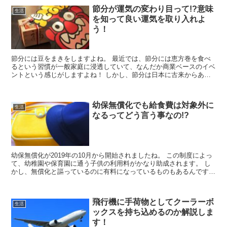
節分が運気の変わり目って!?意味
生活
を知って良い運気を取り入れよ
う！
節分には豆をまきをしますよね。 最近では、節分には恵方巻を食べ
るという習慣が一般家庭に浸透していて、なんだか商業ベースのイベ
ントという感じがしますよね！ しかし、節分は日本に古来からある
行事なんです。 そして、節分が運気の変わり目になるという言い伝
えがあるんです！ なぜ、節分が運気の変わり目になるのか、運気を
つかむためには何をすべきなのかなど、一緒にチェックしていきまし
幼保無償化でも給食費は対象外に
ょう！
生活
なるってどう言う事なの!?
幼保無償化が2019年の10月から開始されましたね。 この制度によっ
て、幼稚園や保育園に通う子供の利用料がかなり助成されます。 し
かし、無償化と謳っているのに有料になっているものもあるんです。
それが「給食費」です。 今回はこの給食費にスポットライトを当て
てみたいと思います。 給食費だけ無償化対象外というのはどういう
ことでしょうか？
飛行機に手荷物としてクーラーボ
生活
ックスを持ち込めるのか解説しま
す！