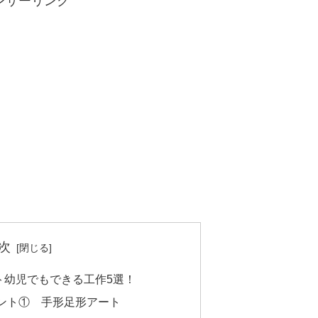
ンサーリンク
次
ト幼児でもできる工作5選！
ント① 手形足形アート