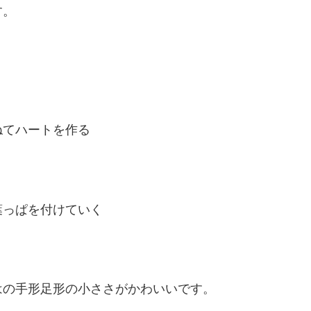
す。
ねてハートを作る
葉っぱを付けていく
はの手形足形の小ささがかわいいです。