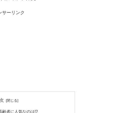
ンサーリンク
次
齢者に人気なのは!?