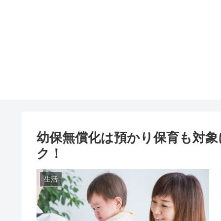
幼保無償化は預かり保育も対象
ク！
生活